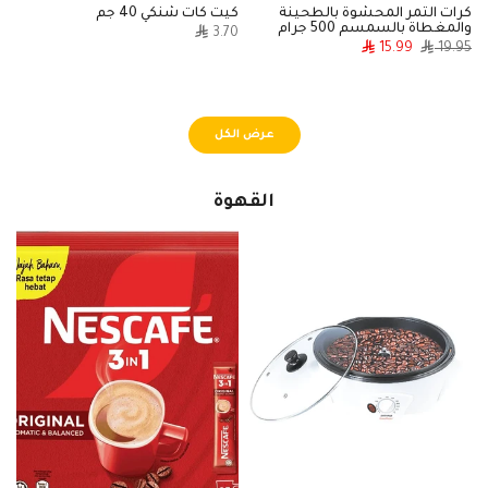
كرات التمر المحشوة بالطحينة
كيت كات شنكي 40 جم
ك
والمغطاة بالسمسم 500 جرام
0
3.70
15.99
19.95
عرض الكل
القهوة