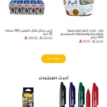
فال - كرات التمر المحشوة
ارس سائل قاتل ناموس 360 ساعة -
بالطحينة والمغطاة بالسمسم
10 حبة
24 با
500 جرام
0
139.00
159.00
19.50
22.95
عرض الكل
أحدث المنتجات