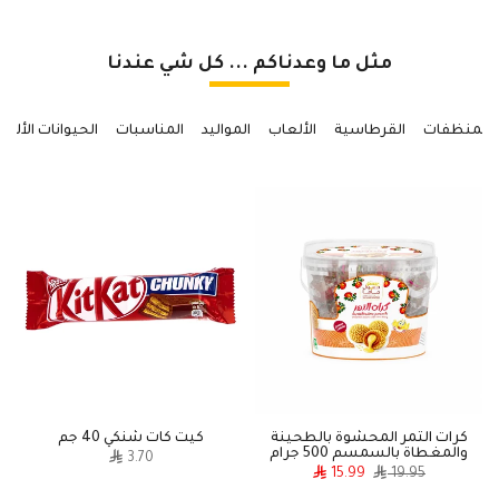
مثل ما وعدناكم ... كل شي عندنا
المنظفات
القرطاسية
الألعاب
المواليد
المناسبات
الحيوانات الأليف
كرات التمر المحشوة بالطحينة
كيت كات شنكي 40 جم
والمغطاة بالسمسم 500 جرام
3.70
15.99
19.95