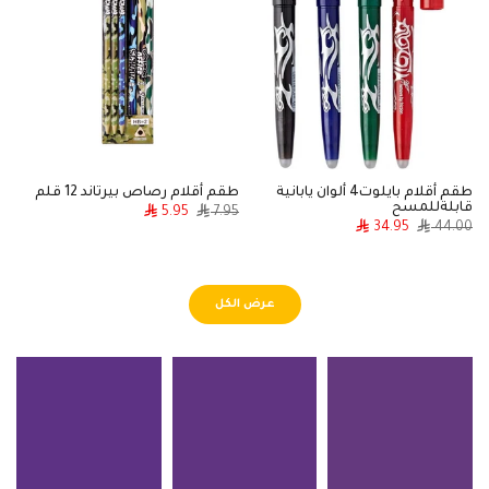
طقم أقلام بايلوت4 ألوان يابانية
طقم أقلام رصاص بيرتاند 12 قلم
ط
قابلةللمسح
10الوا
5.95
7.95
0
34.95
44.00
عرض الكل