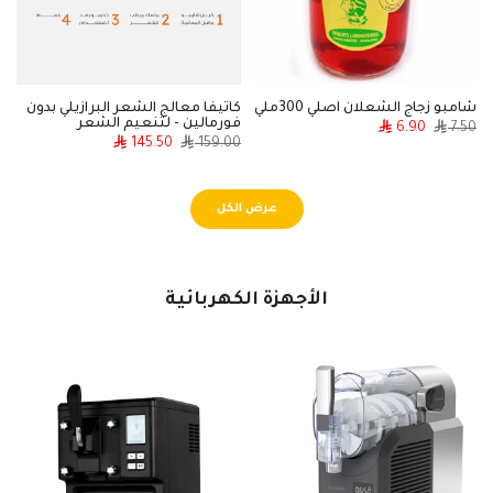
شامبو زجاج الشعلان اصلي 300ملي
كاتيفا معالج الشعر البرازيلي بدون
ش
فورمالين - لتنعيم الشعر
6.90
7.50
م
145.50
159.00
0
عرض الكل
الأجهزة الكهربائية