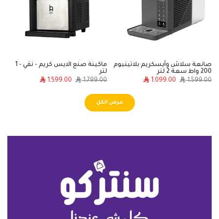
صانعة سلاش وآيسكريم بلاتينيوم
ماكينة صنع الايس كريم - نقي - 1
200 واط سعة 2 لتر
لتر
خ
0
1,599.00
1,799.00
1,099.00
1,599.00
عرض الكل