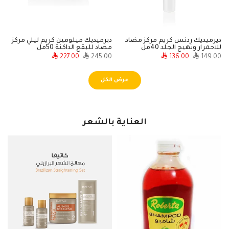
ديرميديك ردنس كريم مركز مضاد
ديرميديك ميلومين كريم ليلي مركز
للاحمرار وتهيج الجلد 40مل
مضاد للبقع الداكنة 50مل
فا
0
227.00
245.00
136.00
149.00
عرض الكل
العناية بالشعر