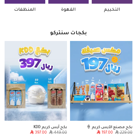
التخييم
القهوة
المنظفات
بكجات سنتركو
بكج مصنع الآيس كريم 🍦
بكج آيس كريم KDD
ع
397.00
449.00
197.00
229.00