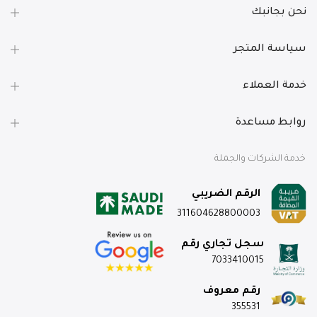
نحن بجانبك
سياسة المتجر
خدمة العملاء
روابط مساعدة
خدمة الشركات والجملة
الرقم الضريبي
311604628800003
سجل تجاري رقم
7033410015
رقم معروف
355531