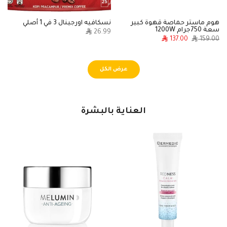
هوم ماستر حماصة قهوة كبير
نسكافيه اورجينال 3 في 1 أصلي
م
سعة 750جرام 1200W
0
26.99
137.00
159.00
عرض الكل
العناية بالبشرة