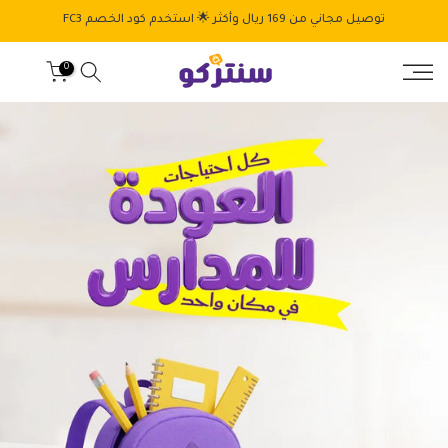
الانتقال
توصيل مجاني من 169 ريال وأكثر 🌟 استخدم كود الخصم FC3
إلى
المحتوى
0