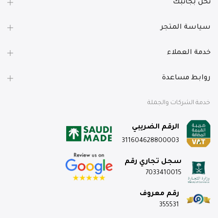
نحن بجانبك
سياسة المتجر
خدمة العملاء
روابط مساعدة
خدمة الشركات والجملة
الرقم الضريبي
311604628800003
سجل تجاري رقم
7033410015
رقم معروف
355531