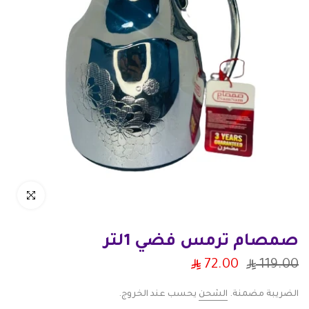
انقر للتكبير
صمصام ترمس فضي 1لتر
72.00
119.00
الضريبة مضمنة.
الشحن
يحسب عند الخروج.