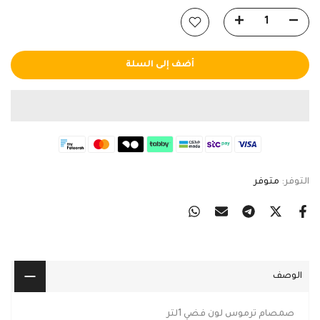
أضف إلى السلة
التوفر:
متوفر
الوصف
صمصام ترموس لون فضي 1لتر