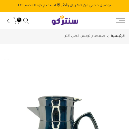
الانتقال
توصيل مجاني من 169 ريال وأكثر 🌟 استخدم كود الخصم FC3
إلى
المحتوى
0
الرئيسية
صمصام ترمس فضي 1لتر