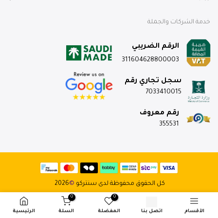
خدمة الشركات والجملة
الرقم الضريبي
311604628800003
سجل تجاري رقم
7033410015
رقم معروف
355531
كل الحقوق محفوظة لدى سنتركو
©
2026
0
0
الأقسام
اتصل بنا
المفضلة
السلة
الرئيسية