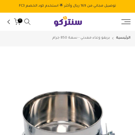
الانتقال
توصيل مجاني من 169 ريال وأكثر 🌟 استخدم كود الخصم FC3
إلى
المحتوى
0
الرئيسية
بريفو وعاء معدني - سعة 850 جرام