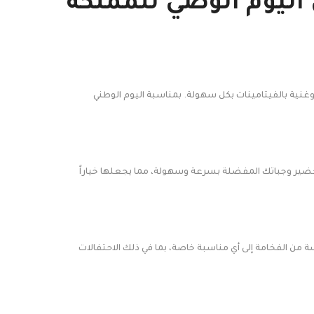
اليوم الوضي للمملكه
غنية بالفيتامينات بكل سهولة. بمناسبة اليوم الوطني
تحضير وجباتك المفضلة بسرعة وسهولة، مما يجعلها خياراً
جاج الذهبي بارتفاع 21 سم هو الخيار المثالي. يمكنه إضافة لمسة من الفخامة إلى أي مناسبة خاصة، بما في ذلك الاحتفالات