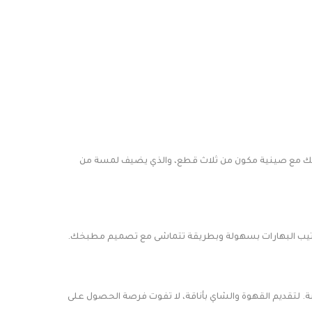
سرات شكل ورق ذهبي بقاعدة مقاس 26 سم. كما يتوفر طقم تمرية أكريلك مع صينية مكون من ثلاث قطع، والذي يضيف لمسة من
ترتيب البهارات بسهولة وبطريقة تتماشى مع تصميم مطبخك.
ن الشفافة بنقش ذهبي والذي يتضمن 18 قطعة، إضافة إلى طقم فناجيل أبيض مذهب يشمل 12 حبة. لتقديم القهوة والشاي بأناقة، لا تفوت فرصة الحصول على