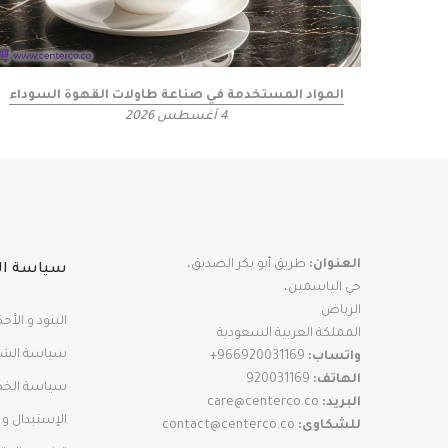
المواد المستخدمة في صناعة طاولات القهوة السوداء
4 أغسطس 2026
العنوان:
طريق أبو بكر الصديق،
سياسة ال
حي الياسمين،
الرياض
البنود و الأح
المملكة العربية السعودية
سياسة الش
واتساب:
966920031169+
الهاتف:
920031169
سياسة الخ
البريد:
care@centerco.co
الإستبدال و ا
للشكاوى:
contact@centerco.co