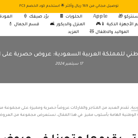
توصيل مجاني من 169 ريال وأكثر 🌟 استخدم كود الخصم FC3
نتركو 🎁
𝔸𝕡𝕡𝕝𝕖
الحلويات 🍫
برّد صيفك 🍦
العودة
الأجهزة الذكية 📱🎮
المنزل والديكور 🛋️
قسم الجمال 💄
المواليد والاطفال 🧸
المزيد
لوطني للمملكة العربية السعودية: عروض حصرية على ال
17 سبتمبر 2024
دية
، تقدم العديد من المتاجر والماركات عروضاً حصرية ومميزة على مجموعة من 
ة الوطنية الهامة بأسلوب مميز. في هذا المقال، نستعرض مجموعة من العروض ا