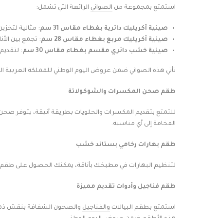
استمتع بمجموعة من
الصواني
الرائعة التي تشمل:
صينية أكريليك دائرية بغطاء مقاس 31 سم
: مثالية لتخز
صينية أكريليك مربع بغطاء مقاس 28 سم
: تجمع بين الأن
صينية خشب دائري مقسم بغطاء مقاس 30 سم
: لتقديم
تأتي هذه الصواني ضمن عروض اليوم الوطني للمملكة العربية
طقم صحن المكسرات والشوكولاتة
الفخامة إلى أي مناسبة.
طقم بهارات رخامي بستاند خشب
لتنظيم البهارات في مطبخك بأناقة، يمكنك الحصول على طقم 
طقم فناجيل وأدوات تقديم مميزة
استمتع بطقم البيالات
والفناجيل