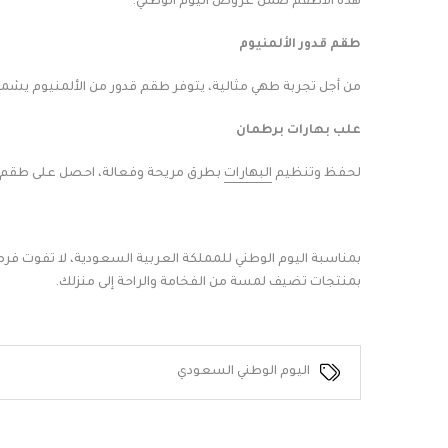
هذه الأطقم ضمن عروض اليوم الوطني.
طقم قدور الألمنيوم
من أجل تجربة طهي مثالية، يتوفر طقم قدور من الألمنيوم يشمل 8 قطع. يُعد هذا الطقم من الأساسيات في كل مطبخ، وخاصة خلال الاحتفالات والأع
علب بهارات برطمان
لحفظ وتنظيم
البهارات
بطرق مريحة وفعالة، احصل على طقم علب بهارات برطمان 4 قطع. يعد هذا الطقم مثالياً 
بمناسبة اليوم الوطني للمملكة العربية السعودية، لا تفوت ف
بمنتجات تضيف لمسة من الفخامة والراحة إلى منزلك.
اليوم الوطني السعودي