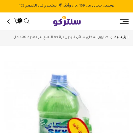
الانتقال
توصيل مجاني من 169 ريال وأكثر 🌟 استخدم كود الخصم FC3
إلى
المحتوى
0
الرئيسية
صابون سكاي سائل لليدين برائحة التفاح لتر +هدية 400 مل