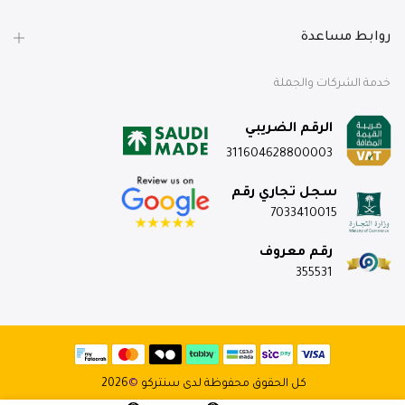
روابط مساعدة
خدمة الشركات والجملة
الرقم الضريبي
311604628800003
سجل تجاري رقم
7033410015
رقم معروف
355531
كل الحقوق محفوظة لدى سنتركو
©
2026